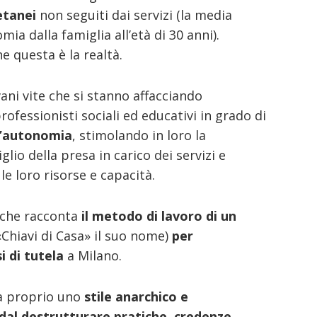
etanei
non seguiti dai servizi (la media
a dalla famiglia all’età di 30 anni).
 questa è la realtà.
ani vite che si stanno affacciando
professionisti sociali ed educativi in grado di
 l’autonomia
, stimolando in loro la
lio della presa in carico dei servizi e
le loro risorse e capacità.
 che racconta
il metodo di lavoro di un
Chiavi di Casa» il suo nome)
per
 di tutela
a Milano.
fa proprio uno
stile anarchico e
al destrutturare pratiche, credenze,