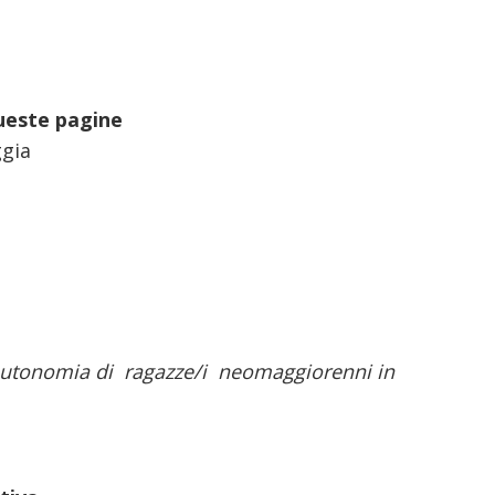
ueste pagine
ggia
l’autonomia di ragazze/i neomaggiorenni in