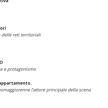
tiva
ori
elle reti territoriali
RO
nza e protagonismo
n appartamento.
neomaggiorenne l’attore principale della scena