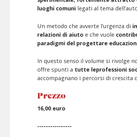
luoghi comuni
legati al tema dell’aut
Un metodo che avverte l’urgenza di
i
relazioni di aiuto
e che vuole
contribu
paradigmi del progettare educazio
In questo senso il volume si rivolge n
offre spunti a
tutte le
professioni soc
accompagnano i percorsi di crescita 
Prezzo
16,00 euro
----------------