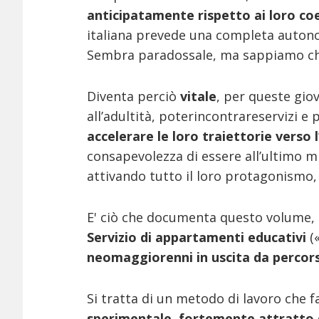
anticipatamente rispetto ai loro co
italiana prevede una completa autonomi
Sembra paradossale, ma sappiamo che
Diventa perciò
vitale
, per queste giov
all’adultità, poter
incontrare
servizi e 
accelerare le loro traiettorie verso
consapevolezza di essere all’ultimo mig
attivando tutto il loro protagonismo, 
E' ciò che documenta questo volume,
Servizio di appartamenti educativi
(«
neomaggiorenni in uscita da percorsi
Si tratta di un metodo di lavoro che 
sperimentale, fortemente attratto d