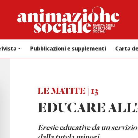
rivista
Pubblicazioni e supplementi
Carta d
LE MATITE | 13
EDUCARE ALL
E
resie educative da un servizio
dalla tutela minori