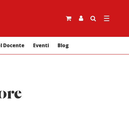
☰
el Docente
Eventi
Blog
rore