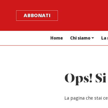
ABBONATI
Home
Chi siamo
La 
Ops! Si
La pagina che stai c