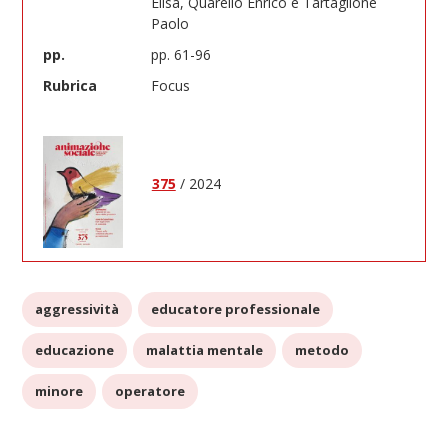
Elisa, Quarello Enrico e Tartaglione
Paolo
pp.
pp. 61-96
Rubrica
Focus
375
/ 2024
aggressività
educatore professionale
educazione
malattia mentale
metodo
minore
operatore