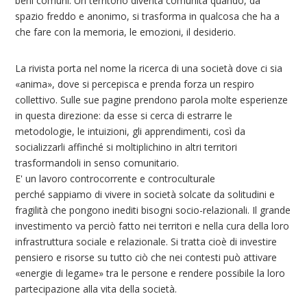
beni comuni. Un territorio diventa comunità quando, da
spazio freddo e anonimo, si trasforma in qualcosa che ha a
che fare con la memoria, le emozioni, il desiderio.
La rivista porta nel nome la ricerca di una società dove ci sia
«anima», dove si percepisca e prenda forza un respiro
collettivo. Sulle sue pagine prendono parola molte esperienze
in questa direzione: da esse si cerca di estrarre le
metodologie, le intuizioni, gli apprendimenti, così da
socializzarli affinché si moltiplichino in altri territori
trasformandoli in senso comunitario.
E' un lavoro controcorrente e controculturale
perché sappiamo di vivere in società solcate da solitudini e
fragilità che pongono inediti bisogni socio-relazionali. Il grande
investimento va perciò fatto nei territori e nella cura della loro
infrastruttura sociale e relazionale. Si tratta cioè di investire
pensiero e risorse su tutto ciò che nei contesti può attivare
«energie di legame» tra le persone e rendere possibile la loro
partecipazione alla vita della società.