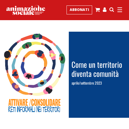
☰
ABBONATI