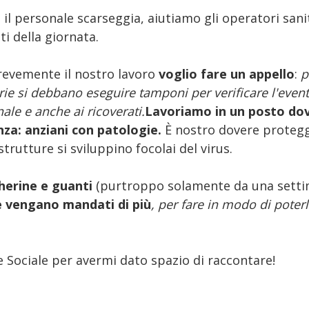
ui il personale scarseggia, aiutiamo gli operatori sani
sti della giornata.
revemente il nostro lavoro
voglio fare un appello
:
p
rie si debbano eseguire tamponi per verificare l'eventu
nale e anche ai ricoverati.
Lavoriamo in un posto dov
enza: anziani con patologie.
È nostro dovere protegge
strutture si sviluppino focolai del virus.
erine e guanti
(purtroppo solamente da una sett
e vengano mandati di più
, per fare in modo di poter
 Sociale per avermi dato spazio di raccontare!