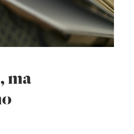
i, ma
mo