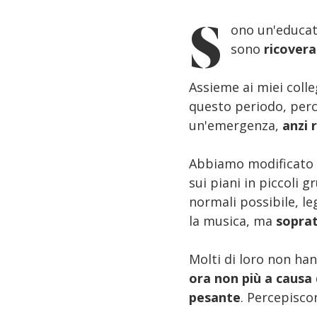
S
ono un'educatr
sono
ricovera
Assieme ai miei colle
questo periodo, per
un'emergenza,
anzi 
Abbiamo modificato l
sui piani in piccoli g
normali possibile, l
la musica, ma
soprat
Molti di loro non ha
ora non più a causa 
pesante
. Percepisco