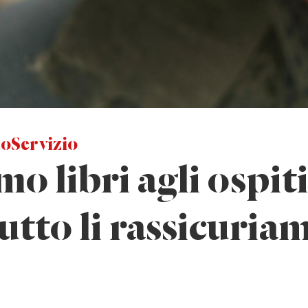
oServizio
o libri agli ospit
tutto li rassicuria