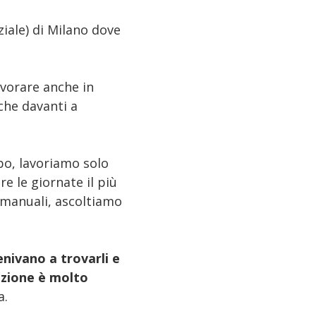
iale) di Milano dove
avorare anche in
he davanti a
po, lavoriamo solo
re le giornate il più
i manuali, ascoltiamo
enivano a trovarli e
uazione è molto
a.