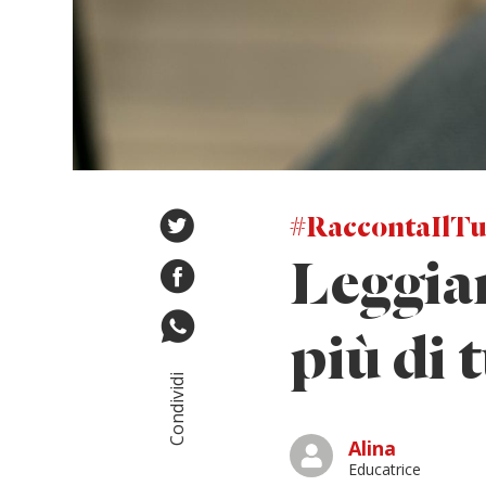
#RaccontaIlTu
Leggiam
più di 
Condividi
Alina
Educatrice