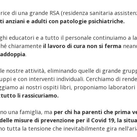
ice di una grande RSA (residenza sanitaria assistenz
ti anziani e adulti con patologie psichiatriche.
ghi educatori e a tutto il personale continuiamo a l
ché chiaramente
il lavoro di cura non si ferma
neanc
raddoppia
.
e nostre attività, eliminando quelle di grande grup
ruppi e con interventi individuali. Cerchiamo di rende
eggiamo ai nostri ospiti libri, proponiamo laborator
tutto li rassicuriamo.
nno una famiglia, ma
per chi ha parenti che prima v
delle misure di prevenzione per il Covid 19, la sit
no tutta la tensione che inevitabilmente gira nell'ari