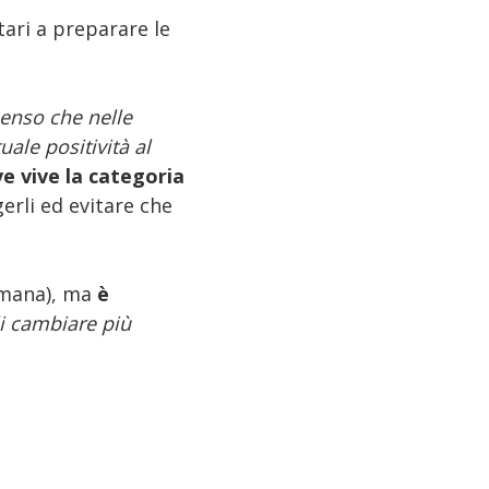
tari a preparare le
enso che nelle
ale positività al
e vive la categoria
rli ed evitare che
imana), ma
è
li cambiare più