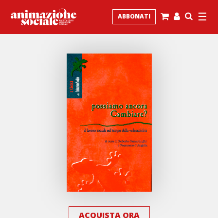
☰
ABBONATI
ACQUISTA ORA