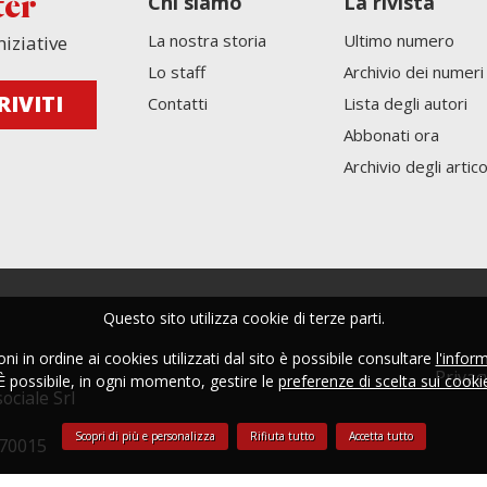
Chi siamo
La rivista
ter
La nostra storia
Ultimo numero
niziative
Lo staff
Archivio dei numeri
Contatti
Lista degli autori
Abbonati ora
Archivio degli artico
Questo sito utilizza cookie di terze parti.
i in ordine ai cookies utilizzati dal sito è possibile consultare
l'infor
Privac
È possibile, in ogni momento, gestire le
preferenze di scelta sui cooki
ociale Srl
Scopri di più e personalizza
Rifiuta tutto
Accetta tutto
270015