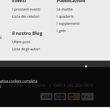
Eventi
Pubblicazioni
I prossimi eventi
Le matite
Lista dei relatori
I quaderni
I supplementi
I geki
Il nostro Blog
li
Ultimi post
Lista degli autori
mativa cookies completa
y
Cookies
Credits
CARTA DEL DOCENTE
e