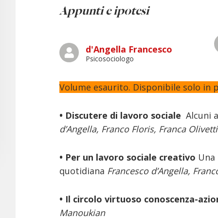
A
ppunti e ipotesi
d'Angella Francesco
Psicosociologo
Volume esaurito. Disponibile solo in p
• Discutere di lavoro sociale
Alcuni 
d’Angella, Franco Floris, Franca Olivet
• Per un lavoro sociale creativo
Una 
quotidiana
Francesco d’Angella, Franco
• Il circolo virtuoso conoscenza-azi
Manoukian