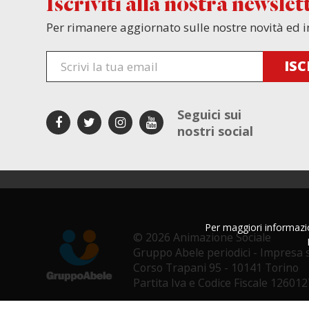
Iscriviti alla nostra newslet
Per rimanere aggiornato sulle nostre novità ed i
Seguici sui
nostri social
Per maggiori informazion
© 2026 Animazione Sociale
Gruppo Abele periodici - Impresa s
Corso Trapani 95 - 10141 Torino
Partita Iva e Codice Fiscale 12601