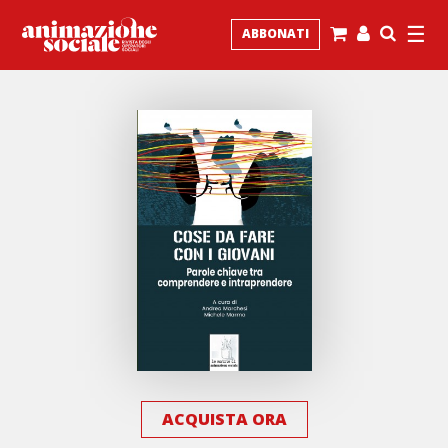
☰
ABBONATI
ACQUISTA ORA