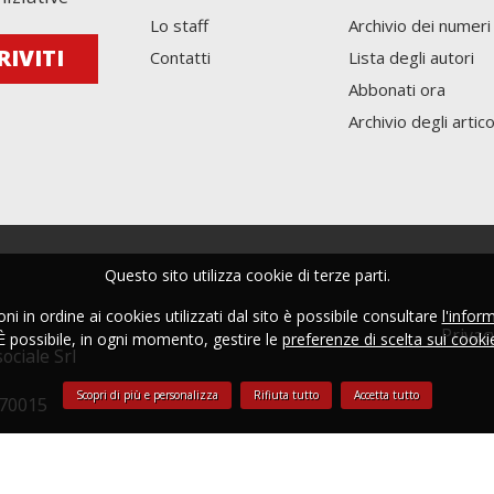
Lo staff
Archivio dei numeri
Contatti
Lista degli autori
Abbonati ora
Archivio degli artico
Questo sito utilizza cookie di terze parti.
i in ordine ai cookies utilizzati dal sito è possibile consultare
l'infor
Privac
È possibile, in ogni momento, gestire le
preferenze di scelta sui cooki
ociale Srl
Scopri di più e personalizza
Rifiuta tutto
Accetta tutto
270015