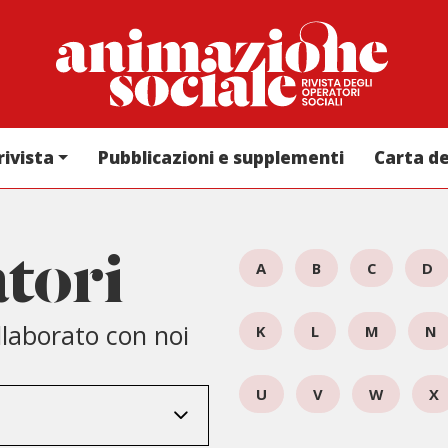
rivista
Pubblicazioni e supplementi
Carta d
atori
A
B
C
D
ollaborato con noi
K
L
M
N
U
V
W
X