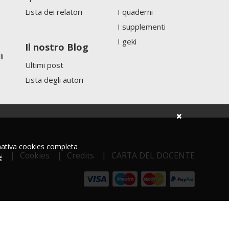
Lista dei relatori
I quaderni
I supplementi
I geki
Il nostro Blog
li
Ultimi post
Lista degli autori
mativa cookies completa
y
Cookies
Credits
CARTA DEL DOCENTE
e