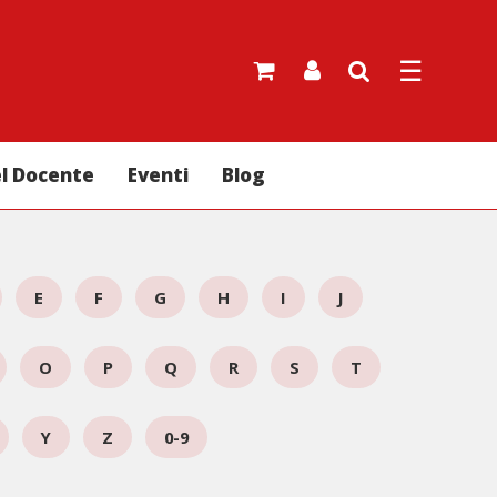
☰
el Docente
Eventi
Blog
E
F
G
H
I
J
O
P
Q
R
S
T
Y
Z
0-9