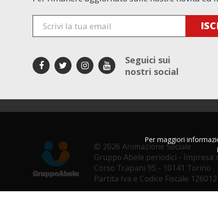
Seguici sui
nostri social
Per maggiori informazion
© 2026 Animazione Sociale
Gruppo Abele periodici - Impresa s
Corso Trapani 95 - 10141 Torino
Partita Iva e Codice Fiscale 12601