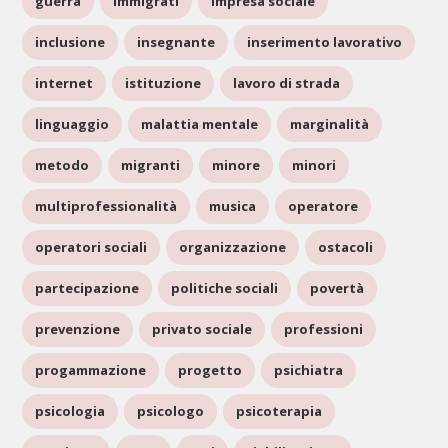
guerra
immigrati
impresa sociale
inclusione
insegnante
inserimento lavorativo
internet
istituzione
lavoro di strada
linguaggio
malattia mentale
marginalità
metodo
migranti
minore
minori
multiprofessionalità
musica
operatore
operatori sociali
organizzazione
ostacoli
partecipazione
politiche sociali
povertà
prevenzione
privato sociale
professioni
progammazione
progetto
psichiatra
psicologia
psicologo
psicoterapia