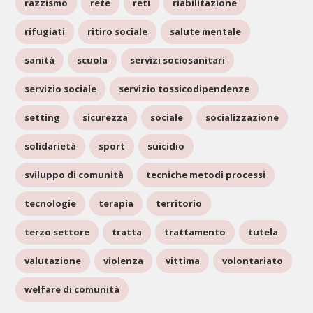
razzismo
rete
reti
riabilitazione
rifugiati
ritiro sociale
salute mentale
sanità
scuola
servizi sociosanitari
servizio sociale
servizio tossicodipendenze
setting
sicurezza
sociale
socializzazione
solidarietà
sport
suicidio
sviluppo di comunità
tecniche metodi processi
tecnologie
terapia
territorio
terzo settore
tratta
trattamento
tutela
valutazione
violenza
vittima
volontariato
welfare di comunità