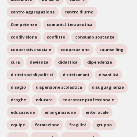
centro aggregazione
centro diurno
Competenze
comunità terapeutica
condivisione
conflitto
consumo sostanze
cooperativa sociale
cooperazione
counselling
cura
devianza
didattica
dipendenze
diritti sociali politici
diritti umani
disabilità
disagio
dispersione scolastica
disuguaglianze
droghe
educare
educatore professionale
educazione
emarginazione
ente locale
equipe
formazione
fragilità
gruppo