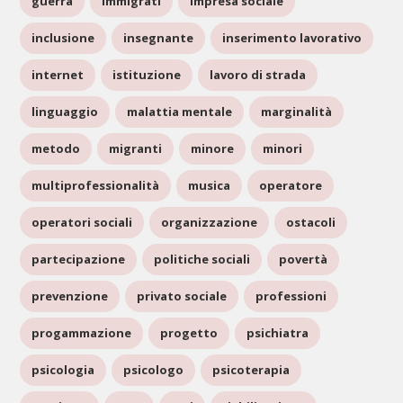
guerra
immigrati
impresa sociale
inclusione
insegnante
inserimento lavorativo
internet
istituzione
lavoro di strada
linguaggio
malattia mentale
marginalità
metodo
migranti
minore
minori
multiprofessionalità
musica
operatore
operatori sociali
organizzazione
ostacoli
partecipazione
politiche sociali
povertà
prevenzione
privato sociale
professioni
progammazione
progetto
psichiatra
psicologia
psicologo
psicoterapia