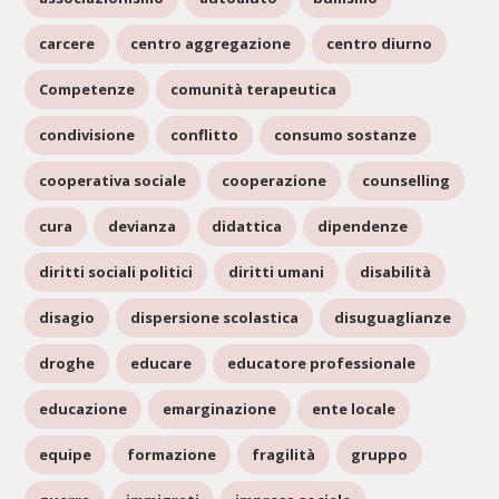
carcere
centro aggregazione
centro diurno
Competenze
comunità terapeutica
condivisione
conflitto
consumo sostanze
cooperativa sociale
cooperazione
counselling
cura
devianza
didattica
dipendenze
diritti sociali politici
diritti umani
disabilità
disagio
dispersione scolastica
disuguaglianze
droghe
educare
educatore professionale
educazione
emarginazione
ente locale
equipe
formazione
fragilità
gruppo