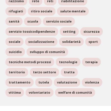
razzismo
rete
reti
riabilitazione
rifugiati
ritiro sociale
salute mentale
sanità
scuola
servizio sociale
servizio tossicodipendenze
setting
sicurezza
sociale
socializzazione
solidarietà
sport
suicidio
sviluppo di comunità
tecniche metodi processi
tecnologie
terapia
territorio
terzo settore
tratta
trattamento
tutela
valutazione
violenza
vittima
volontariato
welfare di comunità