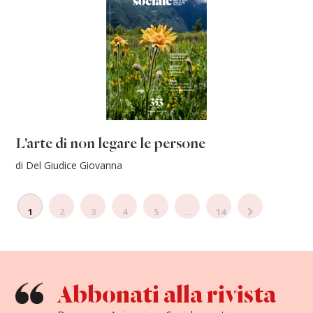
L'arte di non legare le persone
di Del Giudice Giovanna
1
2
3
4
5
...
14
Abbonati alla rivista