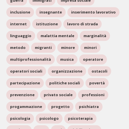
guerra
immigrati
impresa sociale
inclusione
insegnante
inserimento lavorativo
internet
istituzione
lavoro di strada
linguaggio
malattia mentale
marginalità
metodo
migranti
minore
minori
multiprofessionalità
musica
operatore
operatori sociali
organizzazione
ostacoli
partecipazione
politiche sociali
povertà
prevenzione
privato sociale
professioni
progammazione
progetto
psichiatra
psicologia
psicologo
psicoterapia