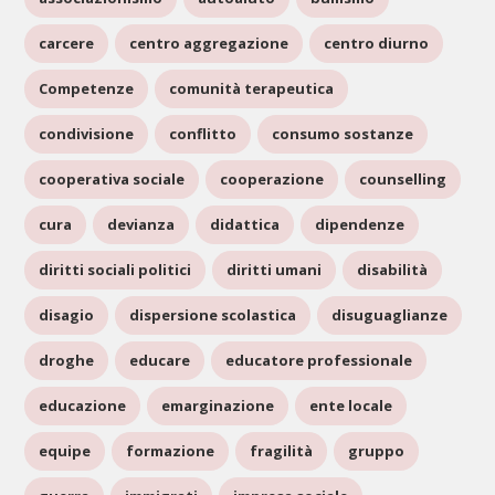
carcere
centro aggregazione
centro diurno
Competenze
comunità terapeutica
condivisione
conflitto
consumo sostanze
cooperativa sociale
cooperazione
counselling
cura
devianza
didattica
dipendenze
diritti sociali politici
diritti umani
disabilità
disagio
dispersione scolastica
disuguaglianze
droghe
educare
educatore professionale
educazione
emarginazione
ente locale
equipe
formazione
fragilità
gruppo