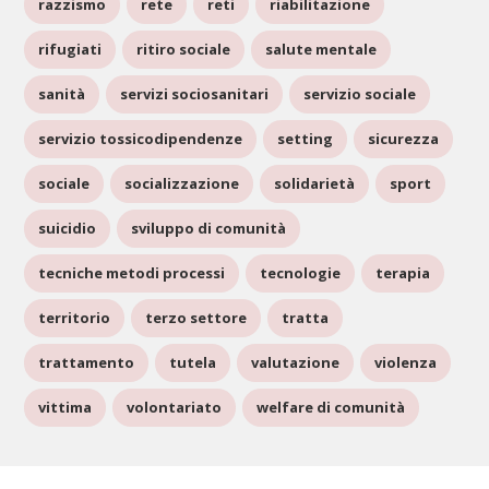
razzismo
rete
reti
riabilitazione
rifugiati
ritiro sociale
salute mentale
sanità
servizi sociosanitari
servizio sociale
servizio tossicodipendenze
setting
sicurezza
sociale
socializzazione
solidarietà
sport
suicidio
sviluppo di comunità
tecniche metodi processi
tecnologie
terapia
territorio
terzo settore
tratta
trattamento
tutela
valutazione
violenza
vittima
volontariato
welfare di comunità