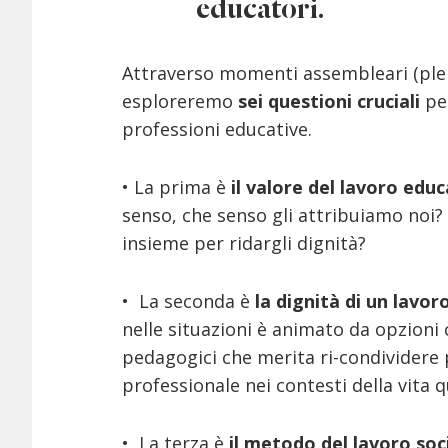
educatori.
Attraverso momenti assembleari (plen
esploreremo
sei questioni cruciali
per
professioni educative.
• La prima è
il valore del lavoro edu
senso, che senso gli attribuiamo noi?
insieme per ridargli dignità?
• La seconda è
la dignità di un lavor
nelle situazioni è animato da
opzioni 
pedagogici
che merita ri-condividere
professionale nei contesti della vita 
• La terza è
il metodo del lavoro soc