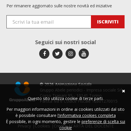
Per rimanere aggiornato sulle nostre novità ed iniziative
Seguici sui
nostri social
© 2026 Animazione Sociale
Gruppo Abele periodici - Impresa sociale Srl
Corso Trapani 95 - 10141 Torino
Questo sito utilizza cookie di terze parti.
Partita Iva e Codice Fiscale 12601270015
Per maggiori informazioni in ordine ai cookies utilizzati dal sito
è possibile consultare
l'informativa cookies completa
È possibile, in ogni momento, gestire le
preferenze di scelta sui
Privacy
Cookies
Credits
CARTA DEL DOCENTE
cookie