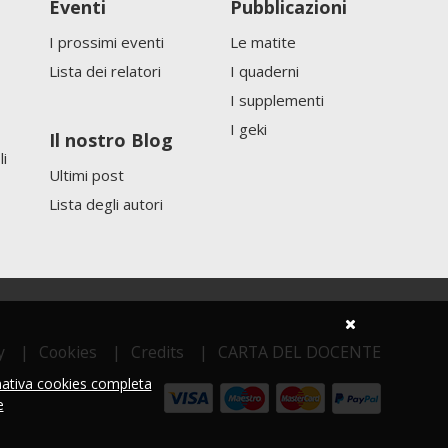
Eventi
Pubblicazioni
I prossimi eventi
Le matite
Lista dei relatori
I quaderni
I supplementi
I geki
Il nostro Blog
li
Ultimi post
Lista degli autori
y
Cookies
Credits
CARTA DEL DOCENTE
mativa cookies completa
e