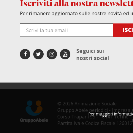
Iscriviti alla nostra newslet
Per rimanere aggiornato sulle nostre novità ed i
Seguici sui
nostri social
© 2026 Animazione Sociale
Gruppo Abele periodici - Impresa s
Per maggiori informazion
Corso Trapani 95 - 10141 Torino
Partita Iva e Codice Fiscale 12601