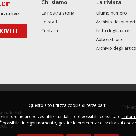
Chi siamo
La rivista
ter
La nostra storia
Ultimo numero
niziative
Lo staff
Archivio dei numeri
Contatti
Lista degli autori
Abbonati ora
Archivio degli artico
Questo sito utilizza cookie di terze parti.
Privac
ociale Srl
i in ordine ai cookies utilizzati dal sito è possibile consultare
l'infor
È possibile, in ogni momento, gestire le
preferenze di scelta sui cooki
270015