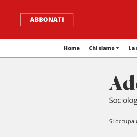
ABBONATI
Home
Chi siamo
La 
Ad
Sociolo
S
i occupa 